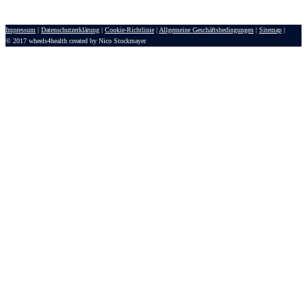
Impressum
|
Datenschutzerklärung
|
Cookie-Richtlinie
|
Allgemeine Geschäftsbedingungen
|
Sitemap
|
© 2017 wheels4health created by Nico Stockmayer