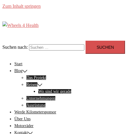
Zum Inhalt springen
Suchen nach:
Start
Blog
Das Projekt
Reisen
Wo sind wir gerade
Unternehmungen
Ausrüstung
Werde Kilometersponsor
Über Uns
Motorräder
Kontakt